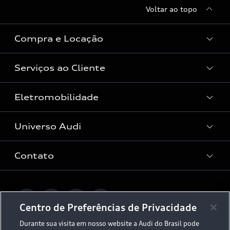
Voltar ao topo
Compra e Locação
Serviços ao Cliente
Condições Audi
Vendas Corporativas
Eletromobilidade
Manutenção e Reparos
Audi Approved :plus
Serviços de Proteção
Universo Audi
Universo da mobilidade elétrica
Peças e Acessórios
Rede de Concessionária
Dúvidas de eletrificação
Contato
Audi no Brasil
Consulta Recall
App e-tron
Stories of Progress
Serviços Digitais Audi
Fale Conosco
Planejamento de recarga
O Legado do S
Centro de Preferências de Privacidade
Trabalhe Conosco
Audi Driving Experience
Durante sua visita em nosso website a Audi do Brasil pode
Canais de Denúncia