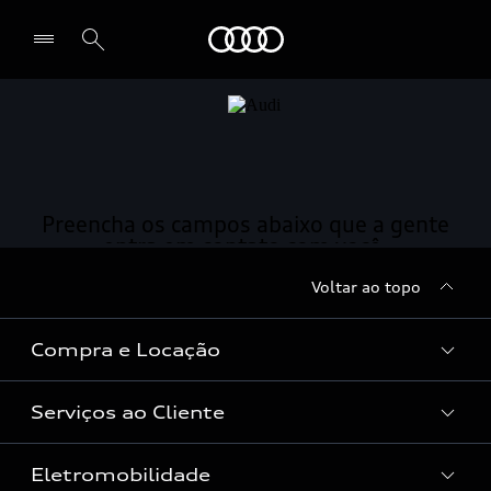
Audi
Selecionar o revendedor
Voltar ao topo
Compra e Locação
Serviços ao Cliente
Condições Audi
Vendas Corporativas
Eletromobilidade
Manutenção e Reparos