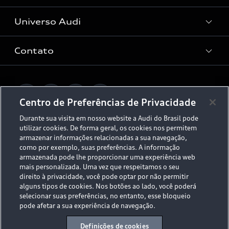
Audi Approved :plus
Serviços de Proteção
Universo Audi
Universo da mobilidade elétrica
Peças e Acessórios
Rede de Concessionária
Dúvidas de eletrificação
Contato
Audi no Brasil
Consulta Recall
App e-tron
Stories of Progress
Serviços Digitais Audi
Fale Conosco
Planejamento de recarga
O Legado do S
Centro de Preferências de Privacidade
Trabalhe Conosco
Audi Driving Experience
Durante sua visita em nosso website a Audi do Brasil pode
Canais de Denúncia
utilizar cookies. De forma geral, os cookies nos permitem
© 2026 AUDI AG. All Rights Reserved.
ESG
armazenar informações relacionadas a sua navegação,
Programa de compliance
como por exemplo, suas preferências. A informação
Políticas de Privacidade
Código de Conduta
Tecnologias Audi
armazenada pode lhe proporcionar uma experiência web
mais personalizada. Uma vez que respeitamos o seu
Aviso Legal
Proteção de Dados - LGPD
direito à privacidade, você pode optar por não permitir
Audi exclusive
Sala de Imprensa
alguns tipos de cookies. Nos botões ao lado, você poderá
selecionar suas preferências, no entanto, esse bloqueio
Audi Collection
pode afetar a sua experiência de navegação.
Desacelere. Seu bem maior é a vida.
Definições de cookies