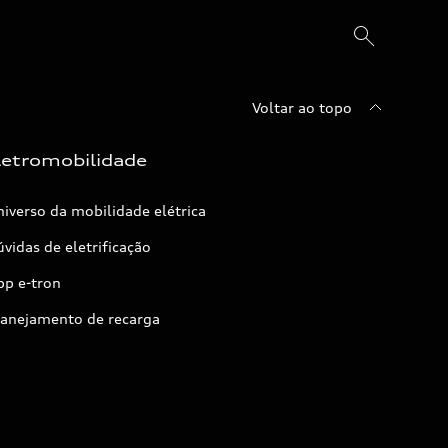
Voltar ao topo
letromobilidade
iverso da mobilidade elétrica
vidas de eletrificação
pp e-tron
lanejamento de recarga