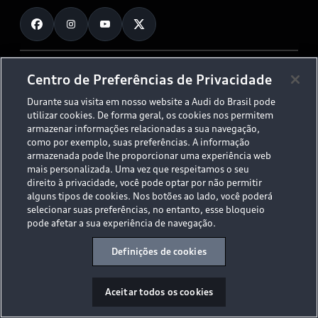
Fale Conosco
Planejamento de recarga
O Legado do S
Trabalhe Conosco
Audi Driving Experience
Canais de Denúncia
© 2026 AUDI AG. All Rights Reserved.
Centro de Preferências de Privacidade
ESG
Programa de compliance
Durante sua visita em nosso website a Audi do Brasil pode
Políticas de Privacidade
Código de Conduta
Tecnologias Audi
utilizar cookies. De forma geral, os cookies nos permitem
Aviso Legal
Proteção de Dados - LGPD
armazenar informações relacionadas a sua navegação,
Audi exclusive
Sala de Imprensa
como por exemplo, suas preferências. A informação
armazenada pode lhe proporcionar uma experiência web
Audi Collection
mais personalizada. Uma vez que respeitamos o seu
direito à privacidade, você pode optar por não permitir
alguns tipos de cookies. Nos botões ao lado, você poderá
Desacelere. Seu bem maior é a vida.
selecionar suas preferências, no entanto, esse bloqueio
pode afetar a sua experiência de navegação.
Definições de cookies
Aceitar todos os cookies