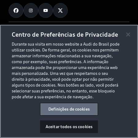
Fale Conosco
Planejamento de recarga
O Legado do S
Trabalhe Conosco
Audi Driving Experience
Canais de Denúncia
© 2026 AUDI AG. All Rights Reserved.
Centro de Preferências de Privacidade
ESG
Programa de compliance
Durante sua visita em nosso website a Audi do Brasil pode
Políticas de Privacidade
Código de Conduta
Tecnologias Audi
utilizar cookies. De forma geral, os cookies nos permitem
Aviso Legal
Proteção de Dados - LGPD
armazenar informações relacionadas a sua navegação,
Audi exclusive
Sala de Imprensa
como por exemplo, suas preferências. A informação
armazenada pode lhe proporcionar uma experiência web
Audi Collection
mais personalizada. Uma vez que respeitamos o seu
direito à privacidade, você pode optar por não permitir
alguns tipos de cookies. Nos botões ao lado, você poderá
Desacelere. Seu bem maior é a vida.
selecionar suas preferências, no entanto, esse bloqueio
pode afetar a sua experiência de navegação.
Definições de cookies
Aceitar todos os cookies