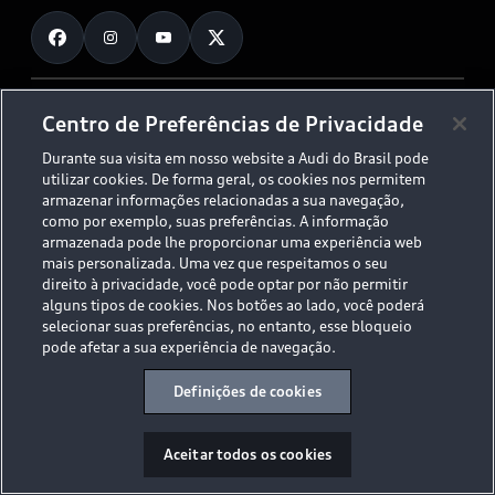
Fale Conosco
Planejamento de recarga
O Legado do S
Trabalhe Conosco
Audi Driving Experience
Canais de Denúncia
© 2026 AUDI AG. All Rights Reserved.
Centro de Preferências de Privacidade
ESG
Programa de compliance
Durante sua visita em nosso website a Audi do Brasil pode
Políticas de Privacidade
Código de Conduta
Tecnologias Audi
utilizar cookies. De forma geral, os cookies nos permitem
Aviso Legal
Proteção de Dados - LGPD
armazenar informações relacionadas a sua navegação,
Audi exclusive
Sala de Imprensa
como por exemplo, suas preferências. A informação
armazenada pode lhe proporcionar uma experiência web
Audi Collection
mais personalizada. Uma vez que respeitamos o seu
direito à privacidade, você pode optar por não permitir
alguns tipos de cookies. Nos botões ao lado, você poderá
Desacelere. Seu bem maior é a vida.
selecionar suas preferências, no entanto, esse bloqueio
pode afetar a sua experiência de navegação.
Definições de cookies
Aceitar todos os cookies