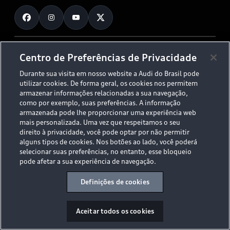
Fale Conosco
Planejamento de recarga
O Legado do S
Trabalhe Conosco
Audi Driving Experience
Canais de Denúncia
© 2026 AUDI AG. All Rights Reserved.
Centro de Preferências de Privacidade
ESG
Programa de compliance
Durante sua visita em nosso website a Audi do Brasil pode
Políticas de Privacidade
Código de Conduta
Tecnologias Audi
utilizar cookies. De forma geral, os cookies nos permitem
Aviso Legal
Proteção de Dados - LGPD
armazenar informações relacionadas a sua navegação,
Audi exclusive
Sala de Imprensa
como por exemplo, suas preferências. A informação
armazenada pode lhe proporcionar uma experiência web
Audi Collection
mais personalizada. Uma vez que respeitamos o seu
direito à privacidade, você pode optar por não permitir
alguns tipos de cookies. Nos botões ao lado, você poderá
Desacelere. Seu bem maior é a vida.
selecionar suas preferências, no entanto, esse bloqueio
pode afetar a sua experiência de navegação.
Definições de cookies
Aceitar todos os cookies