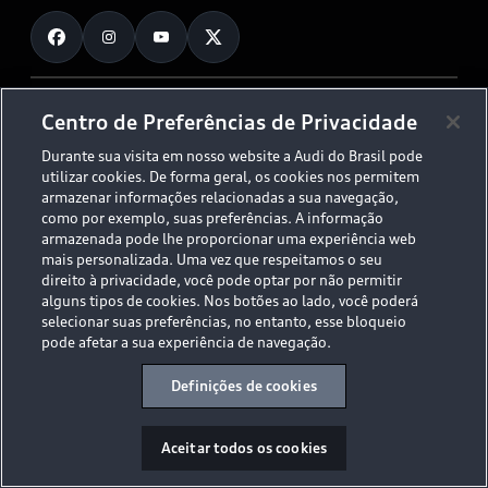
Fale Conosco
Planejamento de recarga
O Legado do S
Trabalhe Conosco
Audi Driving Experience
Canais de Denúncia
© 2026 AUDI AG. All Rights Reserved.
Centro de Preferências de Privacidade
ESG
Programa de compliance
Durante sua visita em nosso website a Audi do Brasil pode
Políticas de Privacidade
Código de Conduta
Tecnologias Audi
utilizar cookies. De forma geral, os cookies nos permitem
Aviso Legal
Proteção de Dados - LGPD
armazenar informações relacionadas a sua navegação,
Audi exclusive
Sala de Imprensa
como por exemplo, suas preferências. A informação
armazenada pode lhe proporcionar uma experiência web
Audi Collection
mais personalizada. Uma vez que respeitamos o seu
direito à privacidade, você pode optar por não permitir
alguns tipos de cookies. Nos botões ao lado, você poderá
Desacelere. Seu bem maior é a vida.
selecionar suas preferências, no entanto, esse bloqueio
pode afetar a sua experiência de navegação.
Definições de cookies
Aceitar todos os cookies