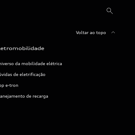
Voltar ao topo
letromobilidade
iverso da mobilidade elétrica
vidas de eletrificação
pp e-tron
lanejamento de recarga